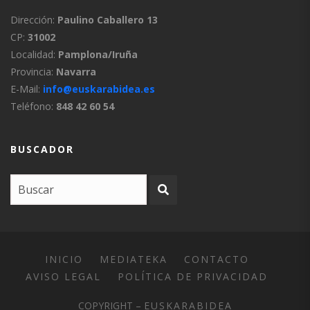
Dirección:
Paulino Caballero 13
CP:
31002
Localidad:
Pamplona/Iruña
Provincia:
Navarra
E-Mail:
info@euskarabidea.es
Teléfono:
848 42 60 54
BUSCADOR
INICIO
MEDIATEKA
CONTACTO
AVISO LEGAL
POLÍTICA DE PRIVACIDAD
COPYRIGHT –
EUSKARABIDEA