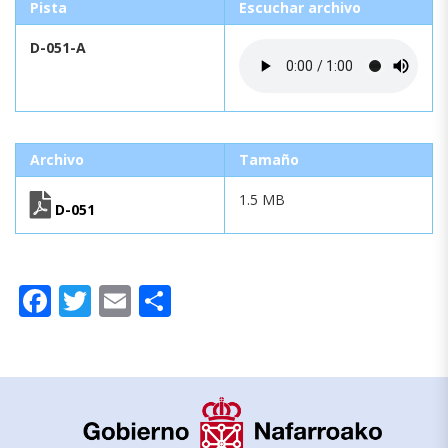
Pista
Escuchar archivo
D-051-A
Archivo
Tamaño
1.5 MB
D-051
Facebook
Twitter
Email
Compartir