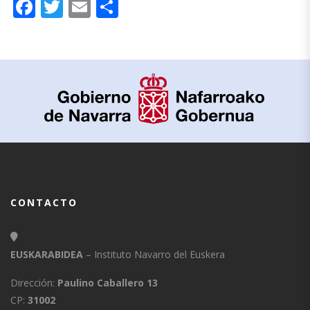
Facebook
Twitter
Email
Compartir
CONTACTO
EUSKARABIDEA
– Instituto Navarro del Euskera
Dirección:
Paulino Caballero 13
CP:
31002