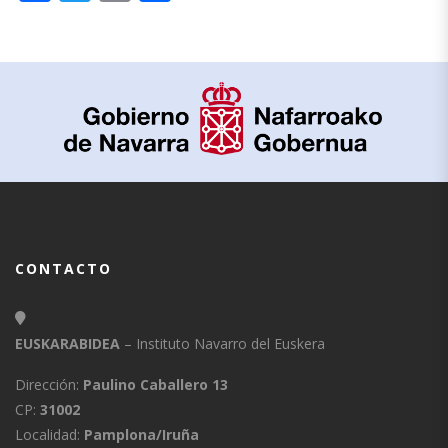
CONTACTO
EUSKARABIDEA
– Instituto Navarro del Euskera
Dirección:
Paulino Caballero 13
CP:
31002
Localidad:
Pamplona/Iruña