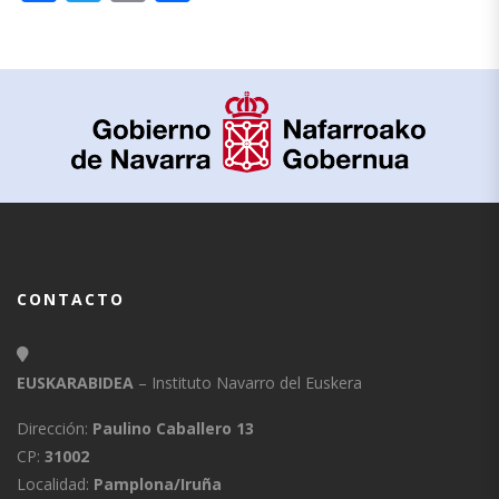
CONTACTO
EUSKARABIDEA
– Instituto Navarro del Euskera
Dirección:
Paulino Caballero 13
CP:
31002
Localidad:
Pamplona/Iruña