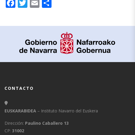
Facebook
Twitter
Email
Compartir
CONTACTO
EUSKARABIDEA
– Instituto Navarro del Euskera
Dirección:
Paulino Caballero 13
CP:
31002