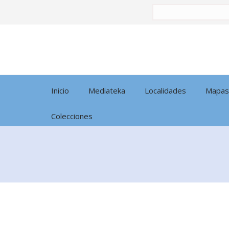
Buscar
por:
Inicio
Mediateka
Localidades
Mapas
Colecciones