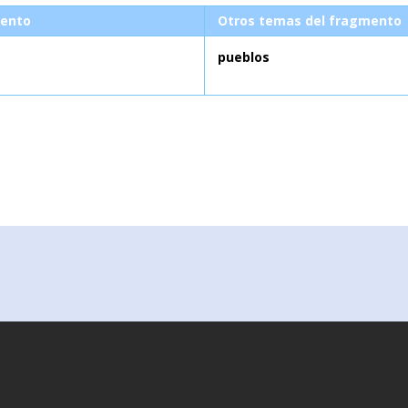
ento
Otros temas del fragmento
pueblos