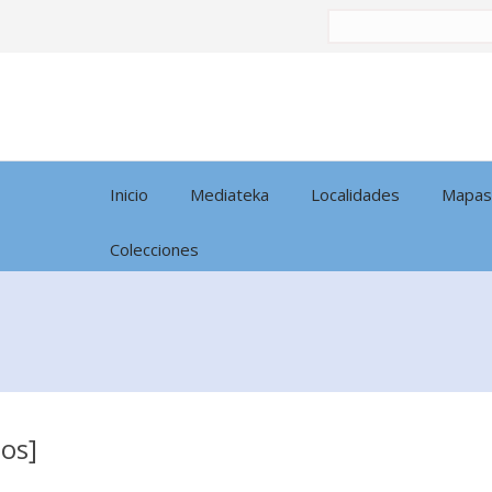
Buscar
por:
Inicio
Mediateka
Localidades
Mapas
Colecciones
dos]