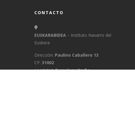
CONTACTO
EUSKARABIDEA
– Instituto Navarro del
Euskera
Dirección:
Paulino Caballero 13
CP:
31002
Localidad:
Pamplona/Iruña
Provincia:
Navarra
E-Mail:
info@euskarabidea.es
Teléfono:
848 42 60 54
INICIO
MEDIATEKA
CONTACTO
A
POLÍTICA DE PRIVACIDAD