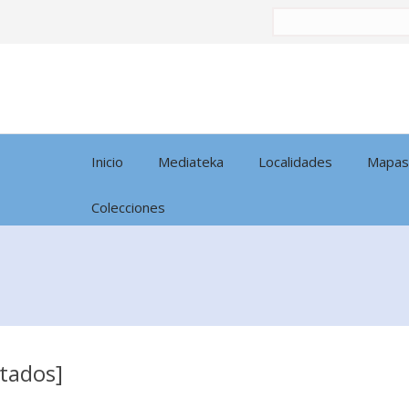
Buscar
por:
Inicio
Mediateka
Localidades
Mapas
Colecciones
ltados]