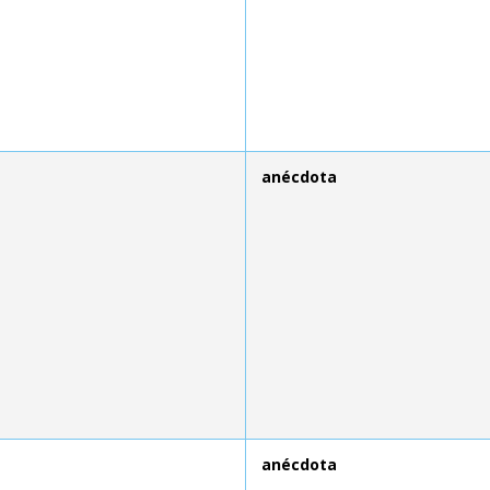
anécdota
anécdota