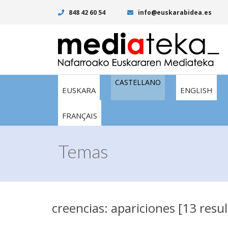
848 42 60 54
info@euskarabidea.es
CASTELLANO
EUSKARA
ENGLISH
FRANÇAIS
Temas
creencias: apariciones [13 resu