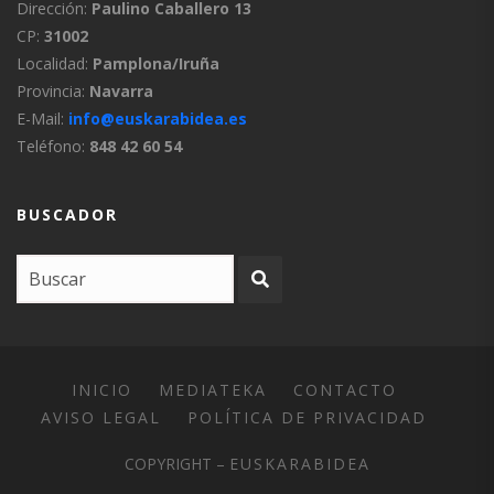
Dirección:
Paulino Caballero 13
CP:
31002
Localidad:
Pamplona/Iruña
Provincia:
Navarra
E-Mail:
info@euskarabidea.es
Teléfono:
848 42 60 54
BUSCADOR
INICIO
MEDIATEKA
CONTACTO
AVISO LEGAL
POLÍTICA DE PRIVACIDAD
COPYRIGHT –
EUSKARABIDEA