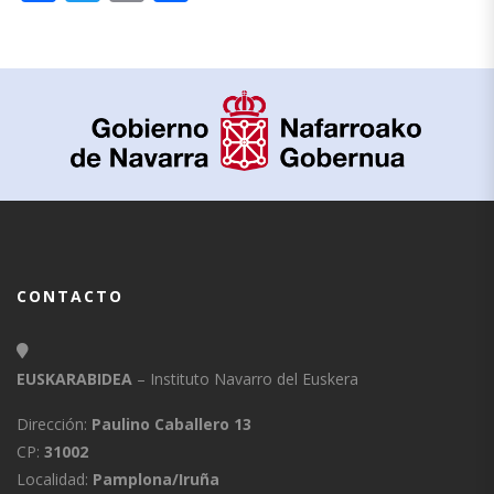
CONTACTO
EUSKARABIDEA
– Instituto Navarro del Euskera
Dirección:
Paulino Caballero 13
CP:
31002
Localidad:
Pamplona/Iruña