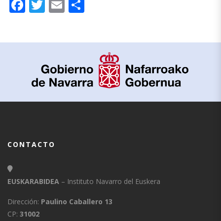
Facebook
Twitter
Email
Compartir
CONTACTO
EUSKARABIDEA
– Instituto Navarro del Euskera
Dirección:
Paulino Caballero 13
CP:
31002