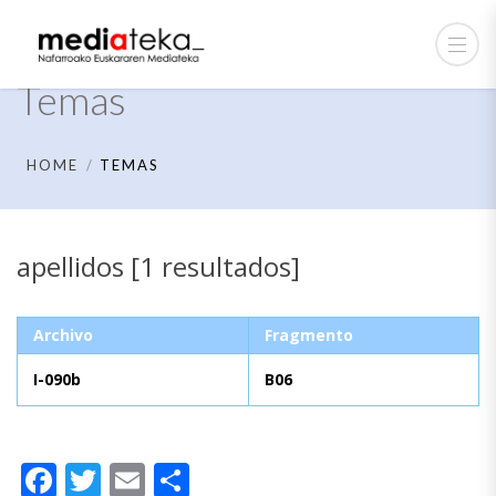
Temas
HOME
TEMAS
apellidos [1 resultados]
Archivo
Fragmento
I-090b
B06
Facebook
Twitter
Email
Compartir