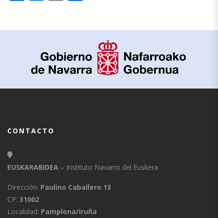
CONTACTO
EUSKARABIDEA
– Instituto Navarro del Euskera
Dirección:
Paulino Caballero 13
CP:
31002
Localidad:
Pamplona/Iruña