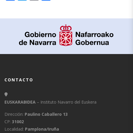
CONTACTO
EUSKARABIDEA
– Instituto Navarro del Euskera
Dirección:
Paulino Caballero 13
CP:
31002
Localidad:
Pamplona/Iruña