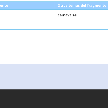
ento
Otros temas del fragmento
carnavales