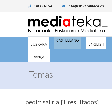
848 42 60 54
info@euskarabidea.es
CASTELLANO
EUSKARA
ENGLISH
FRANÇAIS
Temas
pedir: salir a [1 resultados]