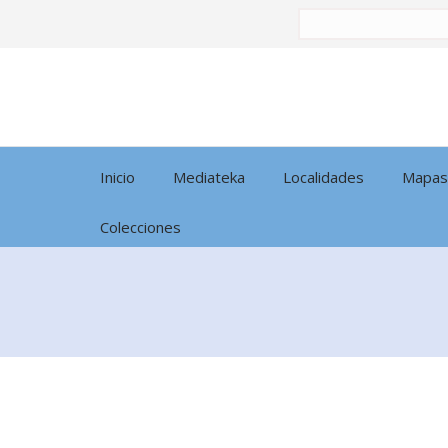
Buscar
por:
Inicio
Mediateka
Localidades
Mapas
Colecciones