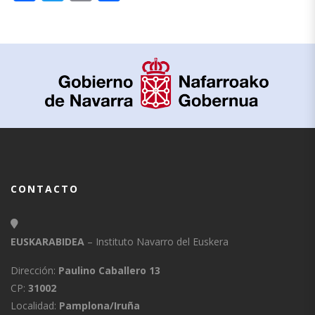
CONTACTO
EUSKARABIDEA
– Instituto Navarro del Euskera
Dirección:
Paulino Caballero 13
CP:
31002
Localidad:
Pamplona/Iruña