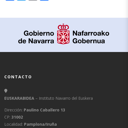
CONTACTO
EUSKARABIDEA
– Instituto Navarro del Euskera
Dirección:
Paulino Caballero 13
CP:
31002
Localidad:
Pamplona/Iruña