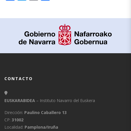
CONTACTO
EUSKARABIDEA
– Instituto Navarro del Euskera
Dirección:
Paulino Caballero 13
CP:
31002
Localidad:
Pamplona/Iruña