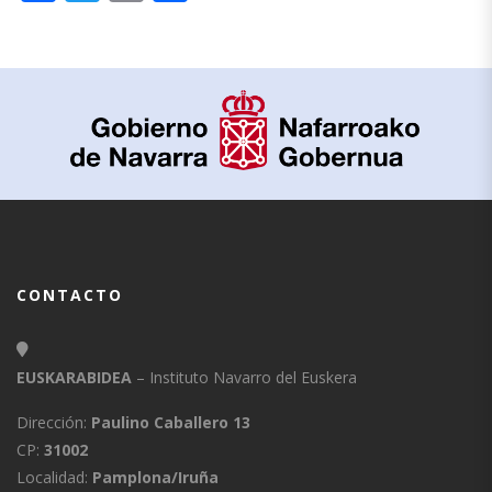
CONTACTO
EUSKARABIDEA
– Instituto Navarro del Euskera
Dirección:
Paulino Caballero 13
CP:
31002
Localidad:
Pamplona/Iruña