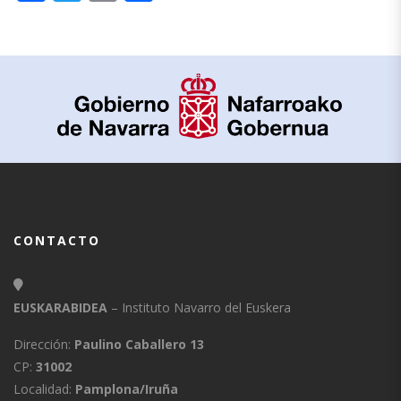
CONTACTO
EUSKARABIDEA
– Instituto Navarro del Euskera
Dirección:
Paulino Caballero 13
CP:
31002
Localidad:
Pamplona/Iruña