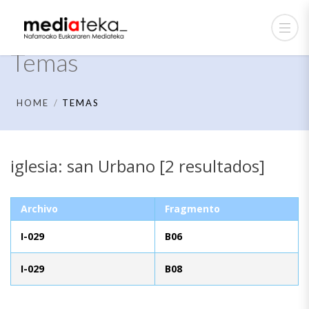
Temas
HOME
TEMAS
iglesia: san Urbano [2 resultados]
Archivo
Fragmento
I-029
B06
I-029
B08