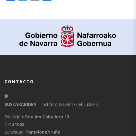
CONTACTO
EUSKARABIDEA
– Instituto Navarro del Euskera
Dirección:
Paulino Caballero 13
CP:
31002
Localidad:
Pamplona/Iruña