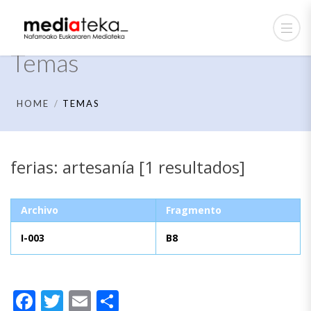
Temas
HOME
TEMAS
ferias: artesanía [1 resultados]
Archivo
Fragmento
I-003
B8
Facebook
Twitter
Email
Compartir