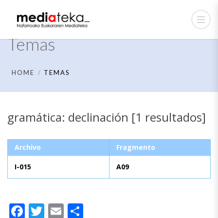
Temas
HOME
TEMAS
gramática: declinación [1 resultados]
Archivo
Fragmento
I-015
A09
Facebook
Twitter
Email
Compartir