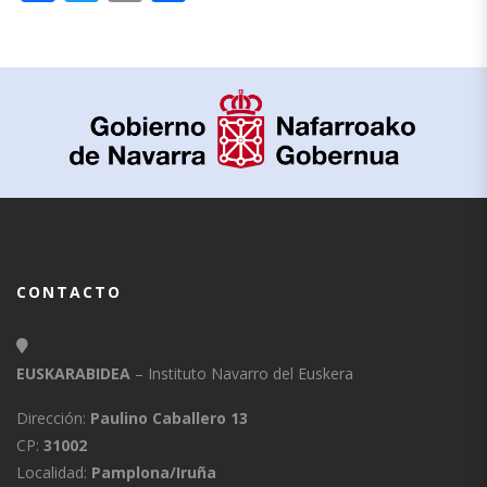
CONTACTO
EUSKARABIDEA
– Instituto Navarro del Euskera
Dirección:
Paulino Caballero 13
CP:
31002
Localidad:
Pamplona/Iruña