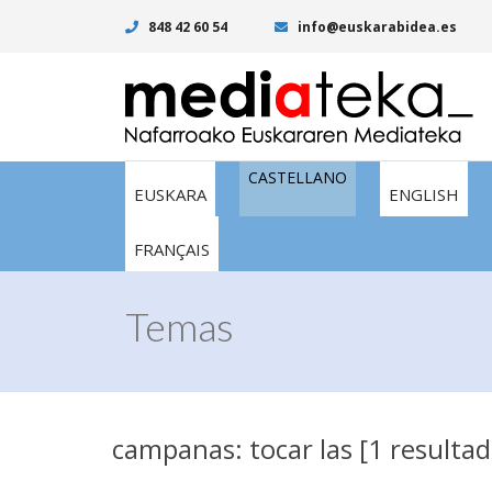
848 42 60 54
info@euskarabidea.es
CASTELLANO
EUSKARA
ENGLISH
FRANÇAIS
Temas
campanas: tocar las [1 resultad