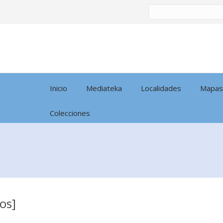
Buscar
por:
Inicio
Mediateka
Localidades
Mapas
Colecciones
os]