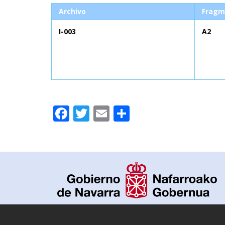
Archivo
Fragm
I-003
A2
Facebook
Twitter
Email
Compartir