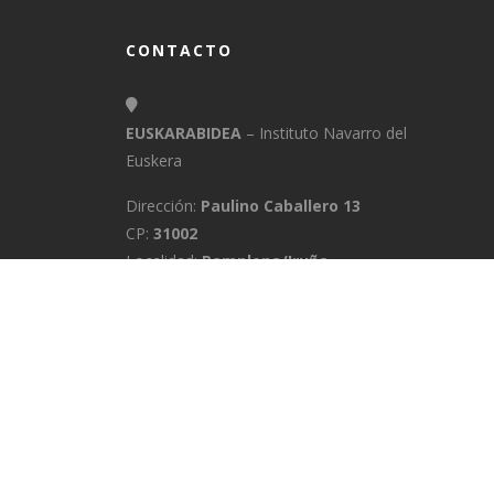
CONTACTO
EUSKARABIDEA
– Instituto Navarro del
Euskera
Dirección:
Paulino Caballero 13
CP:
31002
Localidad:
Pamplona/Iruña
Provincia:
Navarra
E-Mail:
info@euskarabidea.es
Teléfono:
848 42 60 54
INICIO
MEDIATEKA
CONTACTO
A
POLÍTICA DE PRIVACIDAD