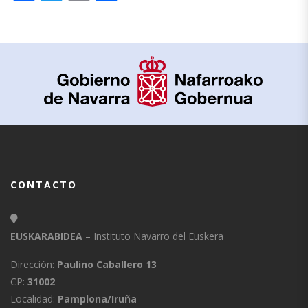
CONTACTO
EUSKARABIDEA
– Instituto Navarro del Euskera
Dirección:
Paulino Caballero 13
CP:
31002
Localidad:
Pamplona/Iruña