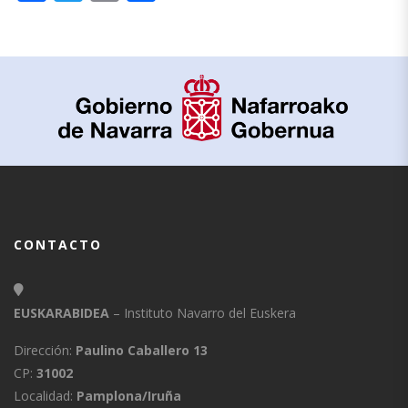
CONTACTO
EUSKARABIDEA
– Instituto Navarro del Euskera
Dirección:
Paulino Caballero 13
CP:
31002
Localidad:
Pamplona/Iruña