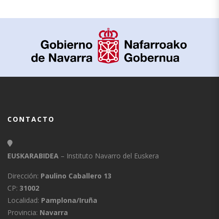
CONTACTO
EUSKARABIDEA
– Instituto Navarro del Euskera
Dirección:
Paulino Caballero 13
CP:
31002
Localidad:
Pamplona/Iruña
Provincia:
Navarra