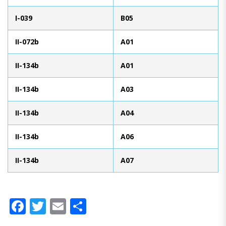
I-039
B05
II-072b
A01
II-134b
A01
II-134b
A03
II-134b
A04
II-134b
A06
II-134b
A07
Facebook
Twitter
Email
Compartir