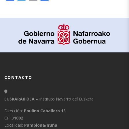
CONTACTO
EUSKARABIDEA
– Instituto Navarro del Euskera
Dirección:
Paulino Caballero 13
CP:
31002
Localidad:
Pamplona/Iruña