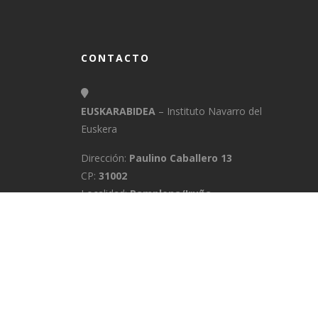
CONTACTO
EUSKARABIDEA
– Instituto Navarro del
Euskera
Dirección:
Paulino Caballero 13
CP:
31002
Localidad:
Pamplona/Iruña
Provincia:
Navarra
E-Mail:
info@euskarabidea.es
Teléfono:
848 42 60 54