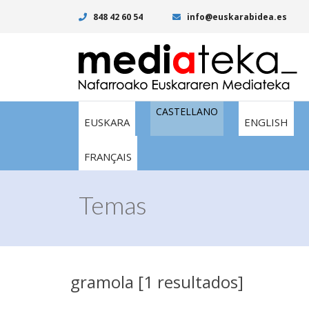
848 42 60 54
info@euskarabidea.es
CASTELLANO
EUSKARA
ENGLISH
FRANÇAIS
Temas
gramola [1 resultados]