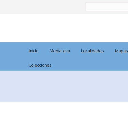
Buscar
por:
Inicio
Mediateka
Localidades
Mapas
Colecciones