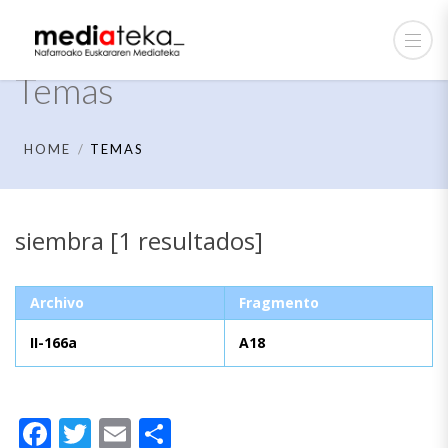
Temas
HOME
TEMAS
siembra [1 resultados]
Archivo
Fragmento
II-166a
A18
Facebook
Twitter
Email
Compartir