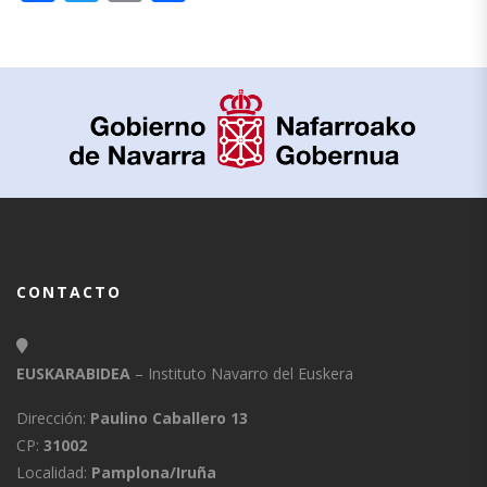
CONTACTO
EUSKARABIDEA
– Instituto Navarro del Euskera
Dirección:
Paulino Caballero 13
CP:
31002
Localidad:
Pamplona/Iruña