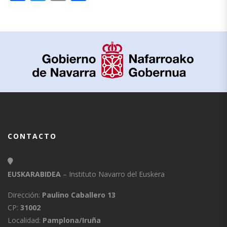
CONTACTO
EUSKARABIDEA
– Instituto Navarro del Euskera
Dirección:
Paulino Caballero 13
CP:
31002
Localidad:
Pamplona/Iruña