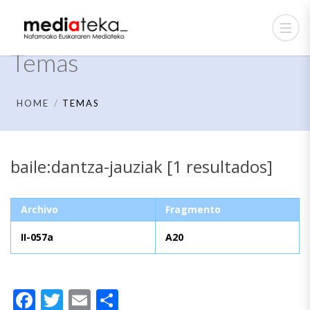
Temas
HOME
TEMAS
baile:dantza-jauziak [1 resultados]
Archivo
Fragmento
II-057a
A20
Facebook
Twitter
Email
Compartir