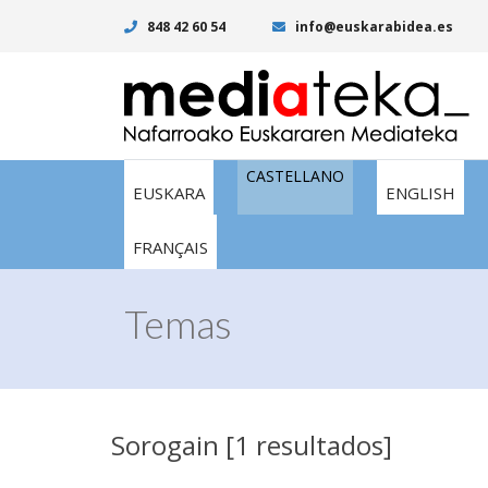
848 42 60 54
info@euskarabidea.es
CASTELLANO
EUSKARA
ENGLISH
FRANÇAIS
Temas
Sorogain [1 resultados]