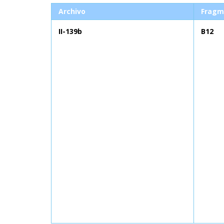
Archivo
Fragm
II-139b
B12