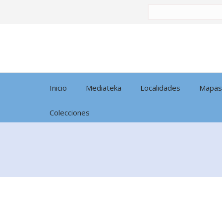
Buscar
por:
Inicio
Mediateka
Localidades
Mapas
Colecciones