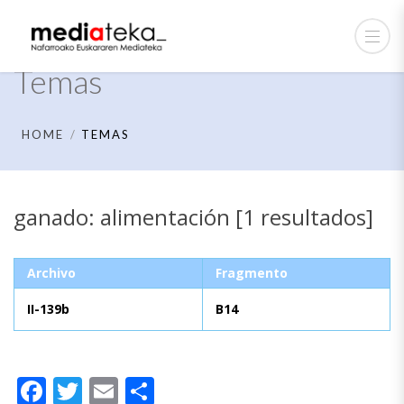
Temas
HOME
TEMAS
ganado: alimentación [1 resultados]
Archivo
Fragmento
II-139b
B14
Facebook
Twitter
Email
Compartir