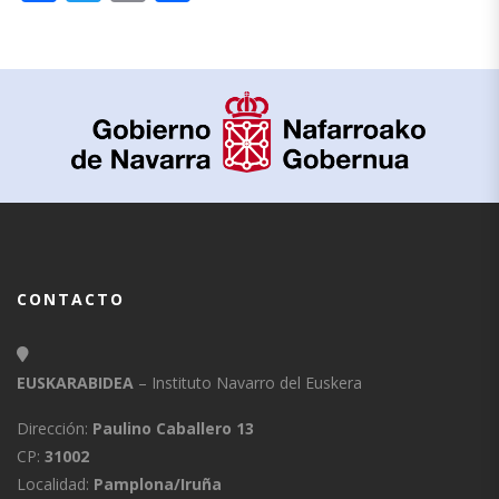
CONTACTO
EUSKARABIDEA
– Instituto Navarro del Euskera
Dirección:
Paulino Caballero 13
CP:
31002
Localidad:
Pamplona/Iruña