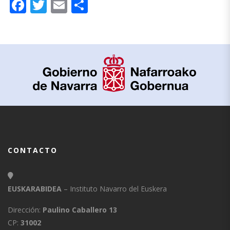
Facebook
Twitter
Email
Compartir
CONTACTO
EUSKARABIDEA
– Instituto Navarro del Euskera
Dirección:
Paulino Caballero 13
CP:
31002