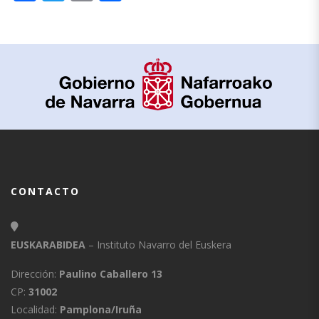
CONTACTO
EUSKARABIDEA
– Instituto Navarro del Euskera
Dirección:
Paulino Caballero 13
CP:
31002
Localidad:
Pamplona/Iruña