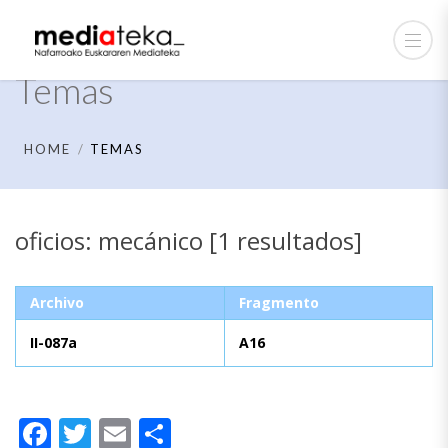
Temas
HOME
TEMAS
oficios: mecánico [1 resultados]
Archivo
Fragmento
II-087a
A16
Facebook
Twitter
Email
Compartir