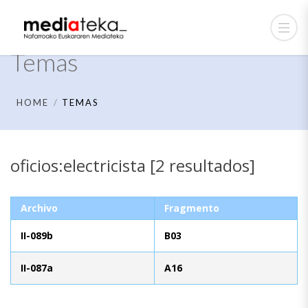
Temas
HOME
TEMAS
oficios:electricista [2 resultados]
Archivo
Fragmento
II-089b
B03
II-087a
A16