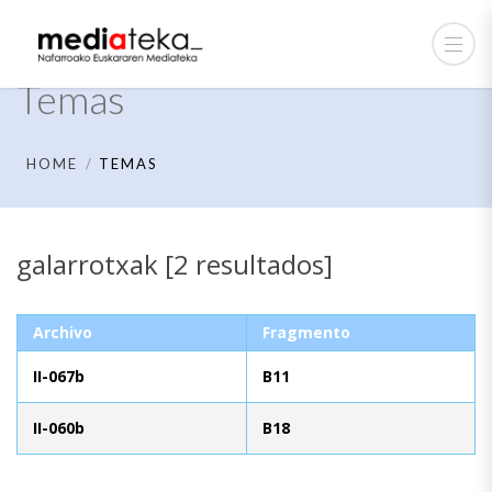
Temas
HOME
TEMAS
galarrotxak [2 resultados]
Archivo
Fragmento
II-067b
B11
II-060b
B18