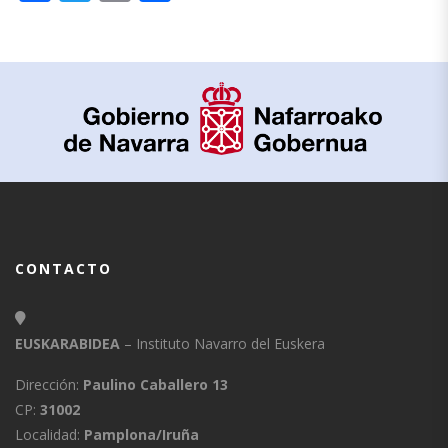
CONTACTO
EUSKARABIDEA
– Instituto Navarro del Euskera
Dirección:
Paulino Caballero 13
CP:
31002
Localidad:
Pamplona/Iruña