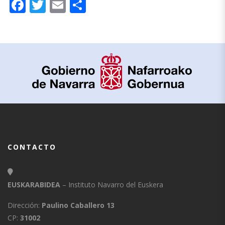
Facebook
Twitter
Email
Compartir
CONTACTO
EUSKARABIDEA
– Instituto Navarro del Euskera
Dirección:
Paulino Caballero 13
CP:
31002