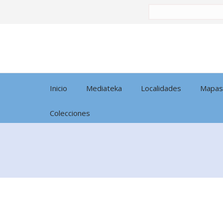
Buscar
por:
Inicio
Mediateka
Localidades
Mapas
Colecciones