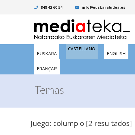
848 42 60 54
info@euskarabidea.es
CASTELLANO
EUSKARA
ENGLISH
FRANÇAIS
Temas
Juego: columpio [2 resultados]