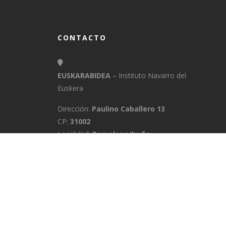
CONTACTO
EUSKARABIDEA
– Instituto Navarro del
Euskera
Dirección:
Paulino Caballero 13
CP:
31002
Localidad:
Pamplona/Iruña
Provincia:
Navarra
E-Mail:
info@euskarabidea.es
Teléfono:
848 42 60 54
INICIO
MEDIATEKA
CONTACTO
A