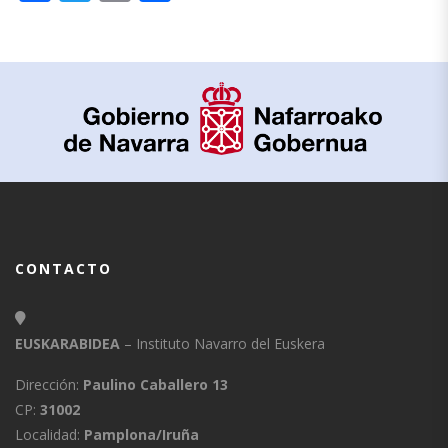
CONTACTO
EUSKARABIDEA
– Instituto Navarro del Euskera
Dirección:
Paulino Caballero 13
CP:
31002
Localidad:
Pamplona/Iruña