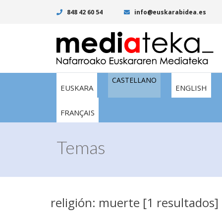
848 42 60 54
info@euskarabidea.es
CASTELLANO
EUSKARA
ENGLISH
FRANÇAIS
Temas
religión: muerte [1 resultados]