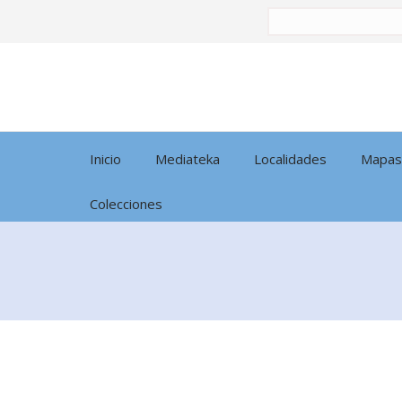
Buscar
por:
Inicio
Mediateka
Localidades
Mapas
Colecciones