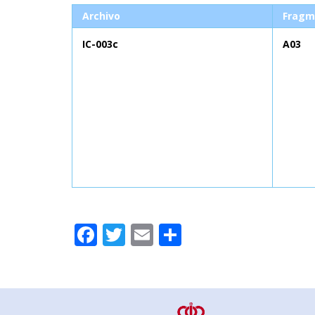
Archivo
Fragm
IC-003c
A03
Facebook
Twitter
Email
Compartir