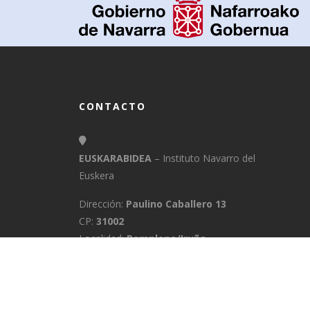
CONTACTO
EUSKARABIDEA
– Instituto Navarro del
Euskera
Dirección:
Paulino Caballero 13
CP:
31002
Localidad:
Pamplona/Iruña
Provincia:
Navarra
E-Mail:
info@euskarabidea.es
Teléfono:
848 42 60 54