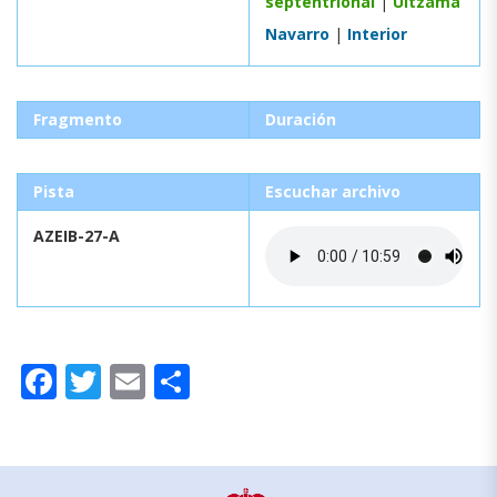
septentrional
|
Ultzama
Navarro
|
Interior
Fragmento
Duración
Pista
Escuchar archivo
AZEIB-27-A
Facebook
Twitter
Email
Compartir