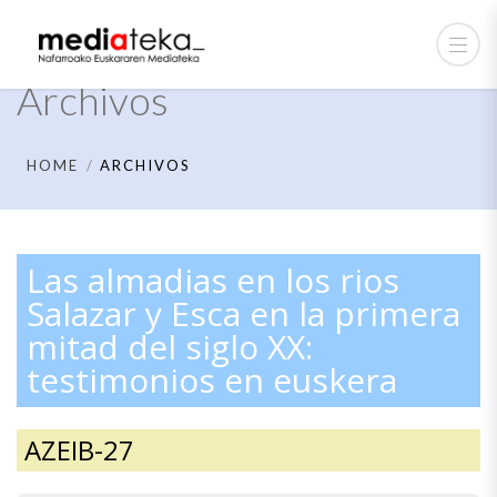
Archivos
HOME
ARCHIVOS
Las almadias en los rios
Salazar y Esca en la primera
mitad del siglo XX:
testimonios en euskera
AZEIB-27