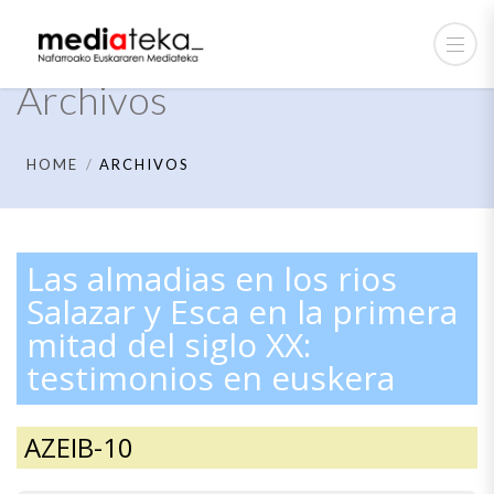
Archivos
HOME
ARCHIVOS
Las almadias en los rios
Salazar y Esca en la primera
mitad del siglo XX:
testimonios en euskera
AZEIB-10