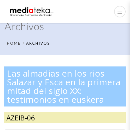
Archivos
HOME
ARCHIVOS
Las almadias en los rios
Salazar y Esca en la primera
mitad del siglo XX:
testimonios en euskera
AZEIB-06