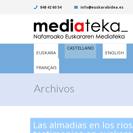
848 42 60 54
info@euskarabidea.es
CASTELLANO
EUSKARA
ENGLISH
FRANÇAIS
Archivos
Las almadias en los rios