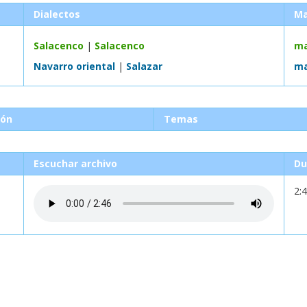
Dialectos
M
Salacenco
|
Salacenco
ma
Navarro oriental
|
Salazar
ma
ión
Temas
Escuchar archivo
Du
2: