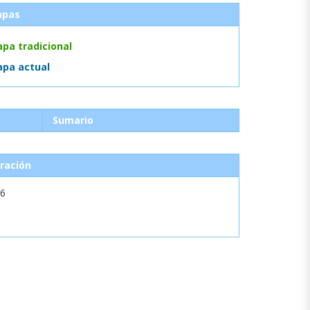
apas
pa tradicional
pa actual
Sumario
ración
46