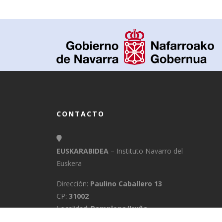
CONTACTO
EUSKARABIDEA
– Instituto Navarro del
Euskera
Dirección:
Paulino Caballero 13
CP:
31002
Localidad:
Pamplona/Iruña
Provincia:
Navarra