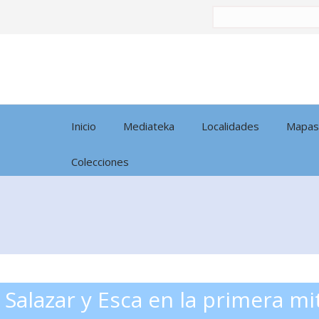
Buscar
por:
Inicio
Mediateka
Localidades
Mapas
Colecciones
 Salazar y Esca en la primera mit