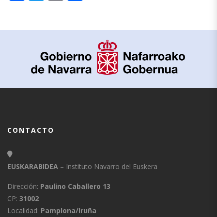
CONTACTO
EUSKARABIDEA
– Instituto Navarro del Euskera
Dirección:
Paulino Caballero 13
CP:
31002
Localidad:
Pamplona/Iruña