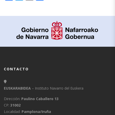
CONTACTO
EUSKARABIDEA
– Instituto Navarro del Euskera
Dirección:
Paulino Caballero 13
CP:
31002
Localidad:
Pamplona/Iruña