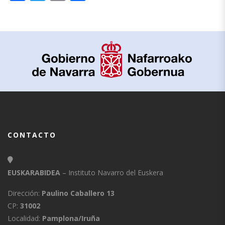
CONTACTO
EUSKARABIDEA
– Instituto Navarro del Euskera
Dirección:
Paulino Caballero 13
CP:
31002
Localidad:
Pamplona/Iruña