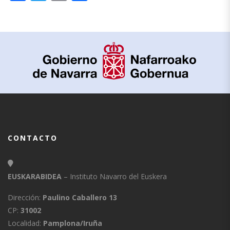
CONTACTO
EUSKARABIDEA
– Instituto Navarro del Euskera
Dirección:
Paulino Caballero 13
CP:
31002
Localidad:
Pamplona/Iruña